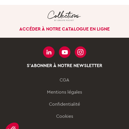
LE GROUPE
Notre singularité
ACCÉDER À NOTRE CATALOGUE EN LIGNE
Notre histoire
Nos sites à l’international
Gouvernance
Nos pôles d’activités
S'ABONNER À NOTRE NEWSLETTER
NOS ENGAGEMENTS
CGA
Notre démarche
Mentions légales
Nos innovations
Confidentialité
responsables
Nos actions pour les
Cookies
femmes et les hommes
Rapport RSE 2023