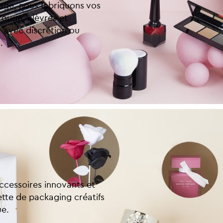
age, nous fabriquons vos
 rouge à lèvres et
 avec discrétion ou
.
accessoires innovants et
ette de packaging créatifs
ue.