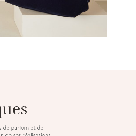
ques
s de parfum et de
 de ses réalisations