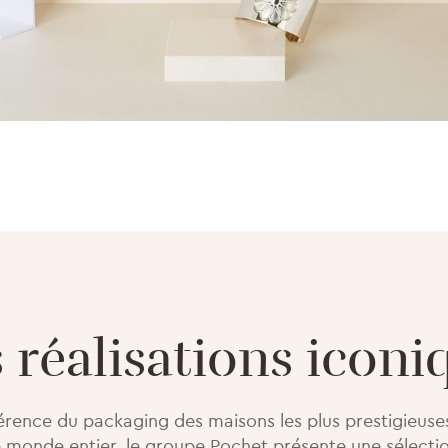
 réalisations iconi
férence du packaging des maisons les plus prestigieuse
 monde entier, le groupe Pochet présente une sélection