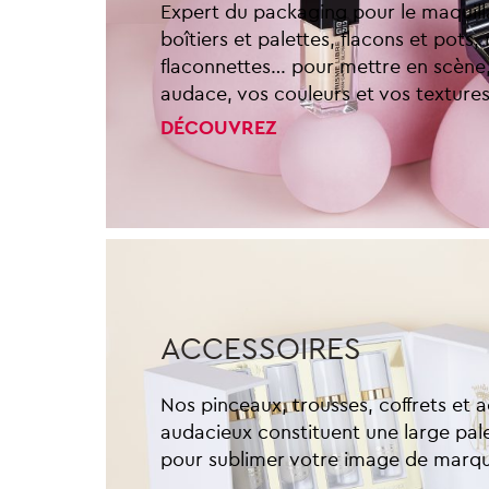
Expert du packaging pour le maquill
boîtiers et palettes, flacons et pots,
flaconnettes… pour mettre en scène,
audace, vos couleurs et vos textures
DÉCOUVREZ
ACCESSOIRES
Nos pinceaux, trousses, coffrets et 
audacieux constituent une large pal
pour sublimer votre image de marq