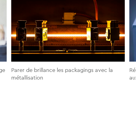
age
Parer de brillance les packagings avec la
Ré
métallisation
au