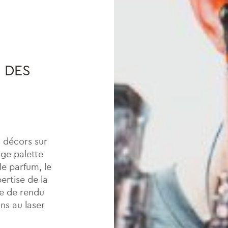
 DES
s décors sur
rge palette
e parfum, le
pertise de la
ce de rendu
ons au laser