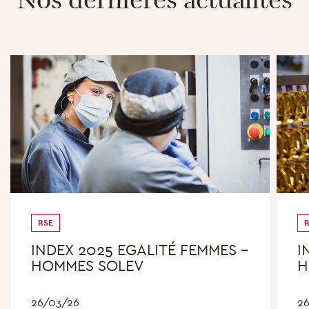
Nos dernières actualités
RSE
INDEX 2025 EGALITÉ FEMMES –
I
HOMMES SOLEV
H
26/03/26
2