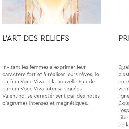
L’ART DES RELIEFS
PR
Invitant les femmes à exprimer leur
Qual
caractère fort et à réaliser leurs rêves, le
plas
parfum Voce Viva et la nouvelle Eau de
en r
parfum Voce Viva Intensa signées
vien
Valentino, se caractérisent par des notes
lign
d’agrumes intenses et magnétiques.
Cour
l’es
Libr
de l