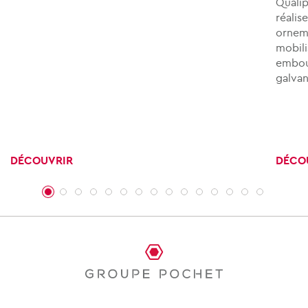
Qualip
réalis
orneme
mobili
embout
galvan
DÉCOUVRIR
DÉCO