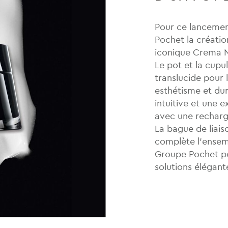
Pour ce lancemen
Pochet la créatio
iconique Crema N
Le pot et la cupul
translucide pour 
esthétisme et dur
intuitive et une 
avec une rechar
La bague de liaiso
complète l’ensem
Groupe Pochet po
solutions élégant