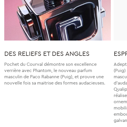
DES RELIEFS ET DES ANGLES
ESP
Pochet du Courval démontre son excellence
Adepte
verrière avec Phantom, le nouveau parfum
(Puig)
masculin de Paco Rabanne (Puig), et prouve une
mascul
nouvelle fois sa maitrise des formes audacieuses.
d’auda
Qualip
réalis
orneme
mobili
embout
galvan