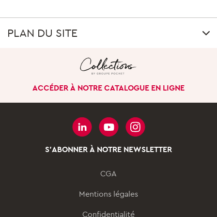
PLAN DU SITE
LE GROUPE
Notre singularité
ACCÉDER À NOTRE CATALOGUE EN LIGNE
Notre histoire
Nos sites à l’international
Gouvernance
Nos pôles d’activités
S'ABONNER À NOTRE NEWSLETTER
NOS ENGAGEMENTS
CGA
Notre démarche
Mentions légales
Nos innovations
Confidentialité
responsables